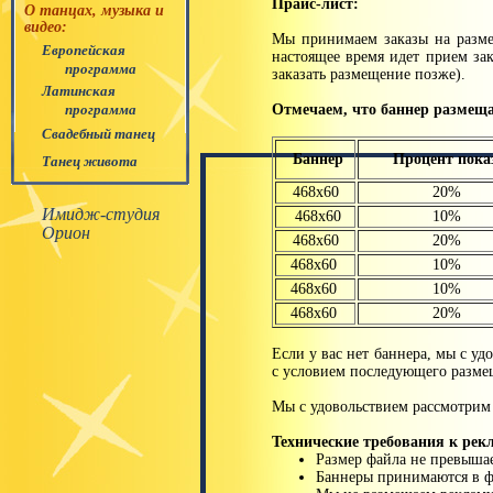
Прайс-лист:
О танцах, музыка и
видео:
Мы принимаем заказы на разме
Европейская
настоящее время идет прием за
программа
заказать размещение позже).
Латинская
программа
Отмечаем, что баннер размеща
Свадебный танец
Баннер
Процент пока
Танец живота
468x60
20%
Имидж-студия
468x60
10%
Орион
468x60
20%
468x60
10%
468x60
10%
468x60
20%
Если у вас нет баннера, мы с уд
с условием последующего разм
Мы с удовольствием рассмотрим
Технические требования к рек
Размер файла не превышае
Баннеры принимаются в фо