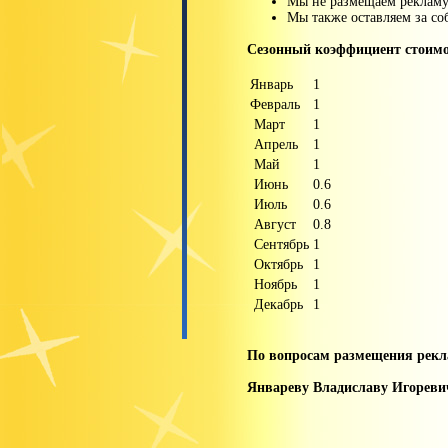
Мы не размещаем рекламу 
Мы также оставляем за со
Сезонный коэффициент стоимо
Январь
1
Февраль
1
Март
1
Апрель
1
Май
1
Июнь
0.6
Июль
0.6
Август
0.8
Сентябрь
1
Октябрь
1
Ноябрь
1
Декабрь
1
По вопросам размещения рекл
Январеву Владиславу Игореви